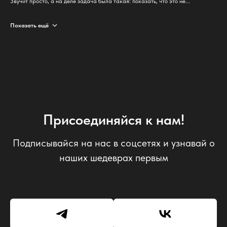
Звучит просто, а на деле задача была такая: показать, что это не...
+79957875743
Показать ещё
a@nedigital.ru
Заполнить бриф
Присоединяйся к нам!
Портфолио
Вакансии
Подписывайся на нас в соцсетях и узнавай о
Услуги
Команда
наших шедеврах первым
Кейсы
Договор
Ниши
Реквизиты
Блог