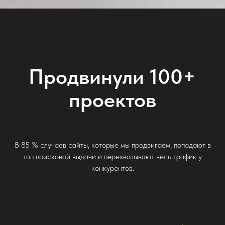
В 85 % случаев сайты, которые мы
продвигаем, попадают в топ
поисковой выдачи и перехватывают
+79258650
весь трафик у конкурентов.
Напиши в любой
мессенджер 24/7
Отвечаем быстро
В 85 % случаев сайты, которые мы продвигаем, попадают в
топ поисковой выдачи и перехватывают весь трафик у
конкурентов.
Можно просто нам
позвонить
Звонить можно с 9 до 20 без выходных.
По МСК